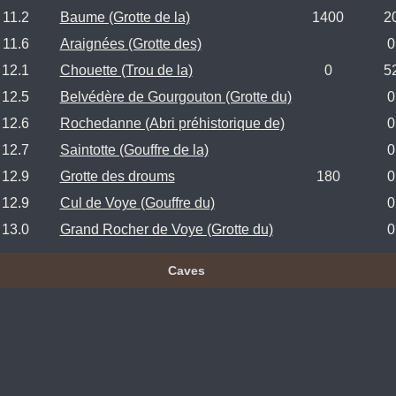
11.2
Baume (Grotte de la)
1400
2
11.6
Araignées (Grotte des)
0
12.1
Chouette (Trou de la)
0
5
12.5
Belvédère de Gourgouton (Grotte du)
0
12.6
Rochedanne (Abri préhistorique de)
0
12.7
Saintotte (Gouffre de la)
0
12.9
Grotte des droums
180
0
12.9
Cul de Voye (Gouffre du)
0
13.0
Grand Rocher de Voye (Grotte du)
0
Caves