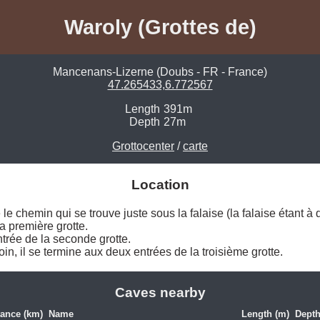
Waroly (Grottes de)
Mancenans-Lizerne (Doubs - FR - France)
47.265433,6.772567
Length
391m
Depth
27m
Grottocenter
/
carte
Location
e le chemin qui se trouve juste sous la falaise (la falaise étant à d
a première grotte. 

trée de la seconde grotte. 

oin, il se termine aux deux entrées de la troisième grotte. 
Caves nearby
tance (km)
Name
Length (m)
Depth