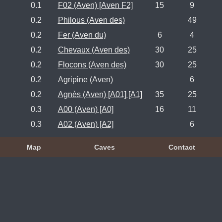
0.1
F02 (Aven) [Aven F2]
15
9
0.2
Philous (Aven des)
49
0.2
Fer (Aven du)
6
4
0.2
Chevaux (Aven des)
30
25
0.2
Flocons (Aven des)
30
25
0.2
Agripine (Aven)
6
0.2
Agnès (Aven) [A01] [A1]
35
25
0.3
A00 (Aven) [A0]
16
11
0.3
A02 (Aven) [A2]
6
Map
Caves
Contact