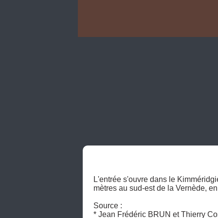
L'entrée s'ouvre dans le Kimméridgien
mètres au sud-est de la Vernède, en 
Source :

* Jean Frédéric BRUN et Thierry Cos