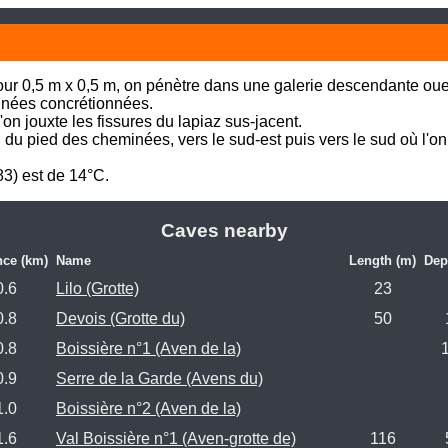
our 0,5 m x 0,5 m, on pénètre dans une galerie descendante oue
nées concrétionnées. 

on jouxte les fissures du lapiaz sus-jacent. 

 du pied des cheminées, vers le sud-est puis vers le sud où l'on r
83) est de 14°C.
Caves nearby
nce (km)
Name
Length (m)
Dep
0.6
Lilo (Grotte)
23
0.8
Devois (Grotte du)
50
0.8
Boissière n°1 (Aven de la)
0.9
Serre de la Garde (Avens du)
1.0
Boissière n°2 (Aven de la)
1.6
Val Boissière n°1 (Aven-grotte de)
116