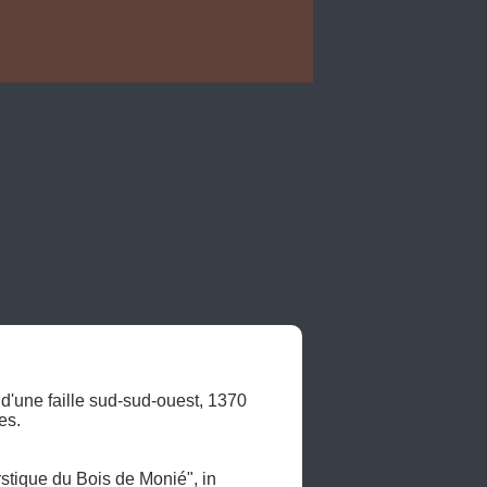
 d'une faille sud-sud-ouest, 1370 
s. 

tique du Bois de Monié", in 