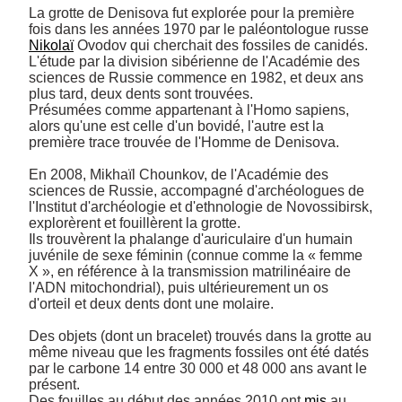
La grotte de Denisova fut explorée pour la première 
fois dans les années 1970 par le paléontologue russe 
Nikolaï
 Ovodov qui cherchait des fossiles de canidés. 

L'étude par la division sibérienne de l'Académie des 
sciences de Russie commence en 1982, et deux ans 
plus tard, deux dents sont trouvées. 

Présumées comme appartenant à l'Homo sapiens, 
alors qu'une est celle d'un bovidé, l'autre est la 
première trace trouvée de l'Homme de Denisova.

En 2008, Mikhaïl Chounkov, de l'Académie des 
sciences de Russie, accompagné d'archéologues de 
l'Institut d'archéologie et d'ethnologie de Novossibirsk, 
explorèrent et fouillèrent la grotte. 

Ils trouvèrent la phalange d'auriculaire d'un humain 
juvénile de sexe féminin (connue comme la « femme 
X », en référence à la transmission matrilinéaire de 
l'ADN mitochondrial), puis ultérieurement un os 
d'orteil et deux dents dont une molaire.

Des objets (dont un bracelet) trouvés dans la grotte au 
même niveau que les fragments fossiles ont été datés 
par le carbone 14 entre 30 000 et 48 000 ans avant le 
présent. 

Des fouilles au début des années 2010 ont 
mis
 au 