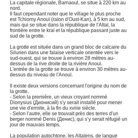
La capitale régionale, Barnaoul, se situe à 220 km au 
nord. 

Il faut cependant noter que le village le plus proche 
est Tchiorny Anouï (raïon d'Oust-Kan), à 5 km au sud, 
mais qui se situe dans la république de l'Altaï, la 
frontière entre le kraï et la république passant juste au 
sud de la grotte.

La grotte est située dans un grand bloc de calcaire du 
Silurien dans une falaise verticale orientée vers le 
sud-ouest, qui se trouve à environ 28 mètres au-
dessus de la rive droite de la rivière Anouï. 

L'entrée de la grotte se trouve à environ 30 mètres au-
dessus du niveau de l'Anouï. 

Il existe deux versions concernant l'origine du nom de 
la grotte. 

- Selon la première, un vieux croyant nommé 
Dionysius (Дионисий) s'y serait installé pour mener 
une vie d'ermite, à la fin du xviiie siècle. 

- Selon l'autre, elle se trouvait près des terres d'un 
berger nommé Denis (Денис), qui s’y serait réfugié un 
jour de mauvais temps.

La population autochtone, les Altaïens, de langue 