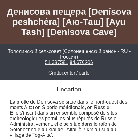
Денисова пещера [Denísova
peshchéra] [Аю-Таш] [Ayu
Tash] [Denisova Cave]
Тополинский сельсовет (Солонешенский район - RU -
Россия)
51.397581,84.676206
Grottocenter
/
carte
Location
La grotte de Denisova se situe dans le nord-ouest des 
monts Altaï en Sibérie méridionale, en Russie. 

Elle s'inscrit dans un ensemble composé de sites 
archéologiques parmi les plus réputés de Russie. 

Administrativement, elle se situe dans le raïon de 
Solonechnoïe du kraï de l'Altaï, à 7 km au sud du 
village de Tog-Altaï. 
