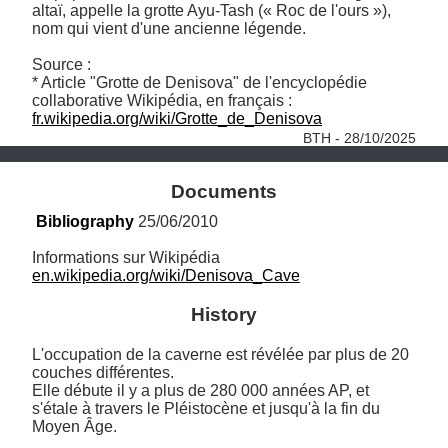
altaï, appelle la grotte Ayu-Tash (« Roc de l'ours »), 
nom qui vient d'une ancienne légende.

Source :

* Article "Grotte de Denisova" de l'encyclopédie 
collaborative Wikipédia, en français : 
fr.wikipedia.org/wiki/Grotte_de_Denisova
BTH - 28/10/2025
Documents
Bibliography
 25/06/2010
en.wikipedia.org/wiki/Denisova_Cave
History
L'occupation de la caverne est révélée par plus de 20 
couches différentes. 

Elle débute il y a plus de 280 000 années AP, et 
s'étale à travers le Pléistocène et jusqu'à la fin du 
Moyen Âge.
