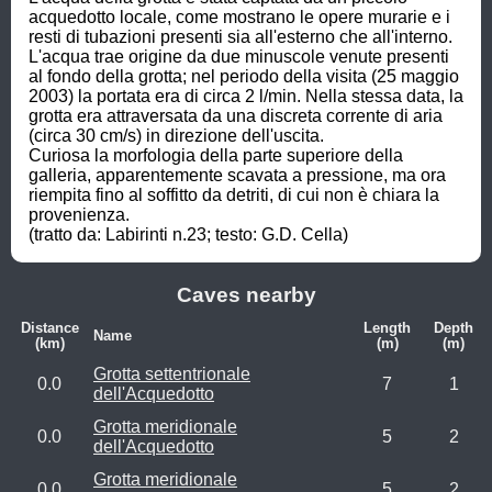
acquedotto locale, come mostrano le opere murarie e i 
resti di tubazioni presenti sia all'esterno che all'interno.

L'acqua trae origine da due minuscole venute presenti 
al fondo della grotta; nel periodo della visita (25 maggio 
2003) la portata era di circa 2 l/min. Nella stessa data, la 
grotta era attraversata da una discreta corrente di aria 
(circa 30 cm/s) in direzione dell'uscita.

Curiosa la morfologia della parte superiore della 
galleria, apparentemente scavata a pressione, ma ora 
riempita fino al soffitto da detriti, di cui non è chiara la 
provenienza. 

(tratto da: Labirinti n.23; testo: G.D. Cella)
Caves nearby
Distance
Length
Depth
Name
(km)
(m)
(m)
Grotta settentrionale
0.0
7
1
dell'Acquedotto
Grotta meridionale
0.0
5
2
dell'Acquedotto
Grotta meridionale
0.0
5
2