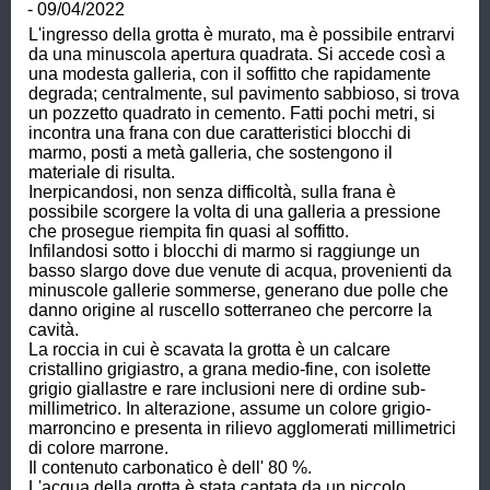
- 09/04/2022
L'ingresso della grotta è murato, ma è possibile entrarvi 
da una minuscola apertura quadrata. Si accede così a 
una modesta galleria, con il soffitto che rapidamente 
degrada; centralmente, sul pavimento sabbioso, si trova 
un pozzetto quadrato in cemento. Fatti pochi metri, si 
incontra una frana con due caratteristici blocchi di 
marmo, posti a metà galleria, che sostengono il 
materiale di risulta.

Inerpicandosi, non senza difficoltà, sulla frana è 
possibile scorgere la volta di una galleria a pressione 
che prosegue riempita fin quasi al soffitto.

Infilandosi sotto i blocchi di marmo si raggiunge un 
basso slargo dove due venute di acqua, provenienti da 
minuscole gallerie sommerse, generano due polle che 
danno origine al ruscello sotterraneo che percorre la 
cavità. 

La roccia in cui è scavata la grotta è un calcare 
cristallino grigiastro, a grana medio-fine, con isolette 
grigio giallastre e rare inclusioni nere di ordine sub-
millimetrico. In alterazione, assume un colore grigio-
marroncino e presenta in rilievo agglomerati millimetrici 
di colore marrone.

Il contenuto carbonatico è dell' 80 %.

L'acqua della grotta è stata captata da un piccolo 