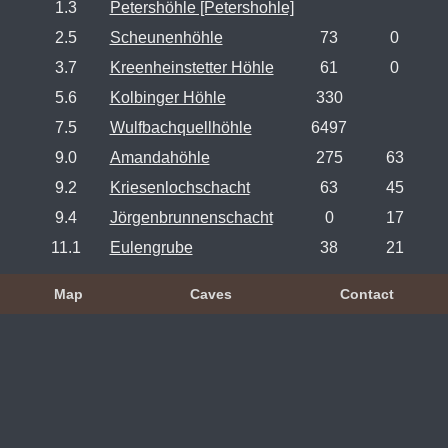
1.3
Petershöhle [Petershohle]
2.5
Scheunenhöhle
73
0
3.7
Kreenheinstetter Höhle
61
0
5.6
Kolbinger Höhle
330
7.5
Wulfbachquellhöhle
6497
9.0
Amandahöhle
275
63
9.2
Kriesenlochschacht
63
45
9.4
Jörgenbrunnenschacht
0
17
11.1
Eulengrube
38
21
Map
Caves
Contact