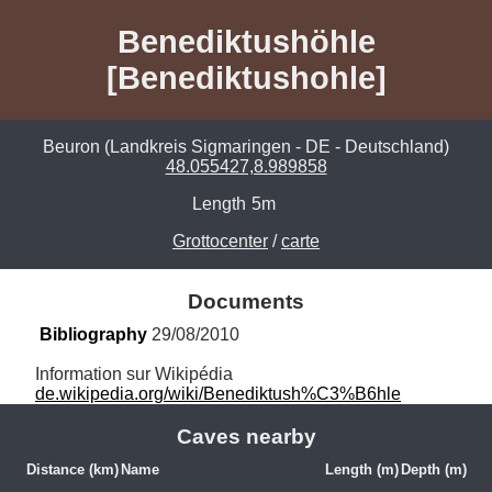
Benediktushöhle
[Benediktushohle]
Beuron (Landkreis Sigmaringen - DE - Deutschland)
48.055427,8.989858
Length
5m
Grottocenter
/
carte
Documents
Bibliography
 29/08/2010
de.wikipedia.org/wiki/Benediktush%C3%B6hle
Caves nearby
Distance (km)
Name
Length (m)
Depth (m)