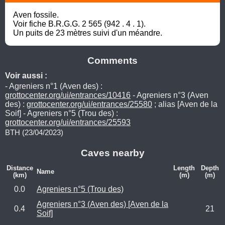
Aven fossile.

Voir fiche B.R.G.G. 2 565 (942 . 4 . 1).

Un puits de 23 mètres suivi d'un méandre.
Comments
Voir aussi :
- Agreniers n°1 (Aven des) :
grottocenter.org/ui/entrances/10416
- Agreniers n°3 (Aven
des) :
grottocenter.org/ui/entrances/25580
; alias [Aven de la
Soif] - Agreniers n°5 (Trou des) :
grottocenter.org/ui/entrances/25593
BTH (23/04/2023)
Caves nearby
Distance
Length
Depth
Name
(km)
(m)
(m)
0.0
Agreniers n°5 (Trou des)
Agreniers n°3 (Aven des) [Aven de la
0.4
21
Soif]