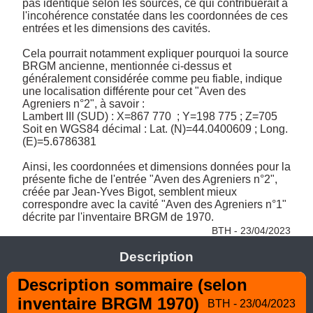
pas identique selon les sources, ce qui contribuerait à 
l'incohérence constatée dans les coordonnées de ces 
entrées et les dimensions des cavités.

Cela pourrait notamment expliquer pourquoi la source 
BRGM ancienne, mentionnée ci-dessus et 
généralement considérée comme peu fiable, indique 
une localisation différente pour cet "Aven des 
Agreniers n°2", à savoir :

Lambert III (SUD) : X=867 770  ; Y=198 775 ; Z=705

Soit en WGS84 décimal : Lat. (N)=44.0400609 ; Long. 
(E)=5.6786381

Ainsi, les coordonnées et dimensions données pour la 
présente fiche de l'entrée "Aven des Agreniers n°2", 
créée par Jean-Yves Bigot, semblent mieux 
correspondre avec la cavité "Aven des Agreniers n°1" 
décrite par l'inventaire BRGM de 1970. 
BTH - 23/04/2023
Description
Description sommaire (selon 
inventaire BRGM 1970)
BTH - 23/04/2023