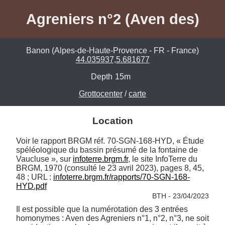
Agreniers n°2 (Aven des)
Banon (Alpes-de-Haute-Provence - FR - France)
44.035937,5.681677
Depth
15m
Grottocenter
/
carte
Location
Voir le rapport BRGM réf. 70-SGN-168-HYD, « Étude 
spéléologique du bassin présumé de la fontaine de 
Vaucluse », sur 
infoterre.brgm.fr
, le site InfoTerre du 
BRGM, 1970 (consulté le 23 avril 2023), pages 8, 45, 
48 ; URL : 
infoterre.brgm.fr/rapports/70-SGN-168-
HYD.pdf
BTH - 23/04/2023
Il est possible que la numérotation des 3 entrées 
homonymes : Aven des Agreniers n°1, n°2, n°3, ne soit 