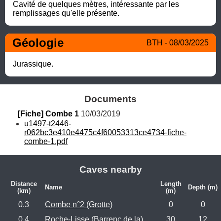
Cavité de quelques mètres, intéressante par les 
remplissages qu'elle présente.
Géologie
BTH - 08/03/2025
Jurassique.
Documents
[Fiche] Combe 1
 10/03/2019
u1497-t2446-
r062bc3e410e4475c4f60053313ce4734-fiche-
combe-1.pdf
Caves nearby
Distance
Length
Name
Depth (m)
(km)
(m)
0.3
Combe n°2 (Grotte)
0
0
0.4
Roche-Lisse (Barrenc de la)
30
12