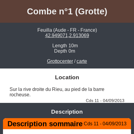
Combe n°1 (Grotte)
Feuilla (Aude - FR - France)
42.949071,2.913069
Length
10m
Depth
0m
Grottocenter
/
carte
Location
Sur la rive droite du Rieu, au pied de la barre 
rocheuse. 
Cds 11 - 04/09/2013
Description
Description sommaire
Cds 11 - 04/09/2013