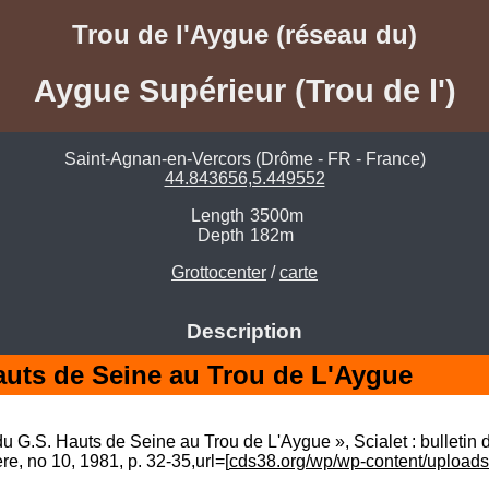
Trou de l'Aygue (réseau du)
Aygue Supérieur (Trou de l')
Saint-Agnan-en-Vercors (Drôme - FR - France)
44.843656,5.449552
Length
3500m
Depth
182m
Grottocenter
/
carte
Description
auts de Seine au Trou de L'Aygue
 G.S. Hauts de Seine au Trou de L'Aygue », Scialet : bulletin d
e, no 10,‎ 1981, p. 32-35,url=[
cds38.org/wp/wp-content/uploads