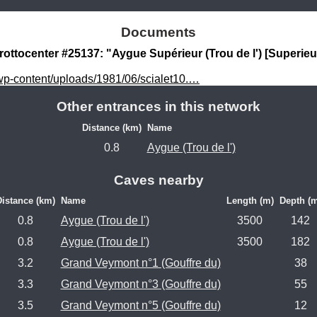
Documents
Grottocenter #25137: "Aygue Supérieur (Trou de l') [Superieu
wp-content/uploads/1981/06/scialet10.…
Other entrances in this network
Distance (km)
Name
0.8
Aygue (Trou de l')
Caves nearby
istance (km)
Name
Length (m)
Depth (m
0.8
Aygue (Trou de l')
3500
142
0.8
Aygue (Trou de l')
3500
182
3.2
Grand Veymont n°1 (Gouffre du)
38
3.3
Grand Veymont n°3 (Gouffre du)
55
3.5
Grand Veymont n°5 (Gouffre du)
12