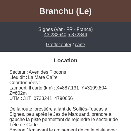
Branchu (Le)
Signes (Var - FR - France)
43.232640,5.872344
Grottocenter
/
carte
Location
Secteur : Aven des Flocons

Lieu dit : La Mare Caïre

Coordonnées :

Lambert III carto (km) : X=887.131  Y=3109.804  
Z=602m

UTM : 31T  0733241  4790656

De la route forestière allant de Solliès-Toucas à 
Signes, peu après le Jas de Marquand, prendre à 
gauche la piste permettant de rejoindre le secteur de 
Tête de Cade. 

Environ 1km avant le croisement de cette piste avec 