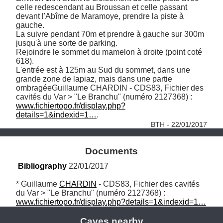
celle redescendant au Broussan et celle passant 
devant l'Abîme de Maramoye, prendre la piste à 
gauche. 

La suivre pendant 70m et prendre à gauche sur 300m 
jusqu'à une sorte de parking.

Rejoindre le sommet du mamelon à droite (point coté 
618).

L'entrée est à 125m au Sud du sommet, dans une 
grande zone de lapiaz, mais dans une partie 
ombragéeGuillaume CHARDIN - CDS83, Fichier des 
cavités du Var > "Le Branchu" (numéro 2127368) : 
www.fichiertopo.fr/display.php?
details=1&indexid=1…
. 
BTH - 22/01/2017
Documents
Bibliography
 22/01/2017
* Guillaume 
CHARDIN
 - CDS83, Fichier des cavités 
du Var > "Le Branchu" (numéro 2127368) : 
www.fichiertopo.fr/display.php?details=1&indexid=1…
Caves nearby