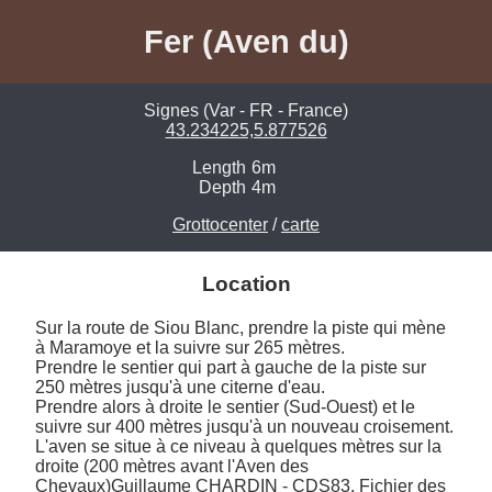
Fer (Aven du)
Signes (Var - FR - France)
43.234225,5.877526
Length
6m
Depth
4m
Grottocenter
/
carte
Location
Sur la route de Siou Blanc, prendre la piste qui mène 
à Maramoye et la suivre sur 265 mètres.

Prendre le sentier qui part à gauche de la piste sur 
250 mètres jusqu'à une citerne d'eau. 

Prendre alors à droite le sentier (Sud-Ouest) et le 
suivre sur 400 mètres jusqu'à un nouveau croisement. 

L'aven se situe à ce niveau à quelques mètres sur la 
droite (200 mètres avant l'Aven des 
Chevaux)Guillaume CHARDIN - CDS83, Fichier des 