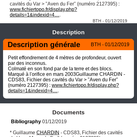
cavités du Var > "Aven du Fer" (numéro 2127395) : 
www.fichiertopo.fr/display.php?
details=1&indexid=4…
. 
BTH - 01/12/2019
Description
Description générale
BTH - 01/12/2019
Petit effondrement de 4 mètres de profondeur, ouvert 
par des inconnus. 

Colmaté en son fond par de la terre et des blocs.

Marqué à l'orifice en mars 2003Guillaume CHARDIN - 
CDS83, Fichier des cavités du Var > "Aven du Fer" 
(numéro 2127395) : 
www.fichiertopo.fr/display.php?
details=1&indexid=4…
.
Documents
Bibliography
 01/12/2019
* Guillaume 
CHARDIN
 - CDS83, Fichier des cavités 