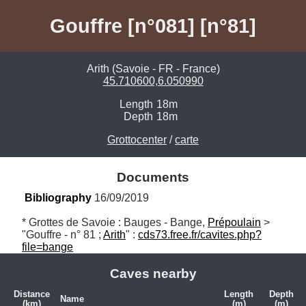
Gouffre [n°081] [n°81]
Arith (Savoie - FR - France)
45.710600,6.050990
Length
18m
Depth
18m
Grottocenter
/
carte
Documents
Bibliography
 16/09/2019
* Grottes de Savoie : Bauges - Bange, 
Prépoulain
 > 
"Gouffre - n° 81 ; 
Arith
" : 
cds73.free.fr/cavites.php?
file=bange
Caves nearby
Distance
Length
Depth
Name
(km)
(m)
(m)