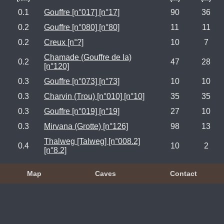
0.1
Gouffre [n°017] [n°17]
90
36
0.2
Gouffre [n°080] [n°80]
11
11
0.2
Creux [n°?]
10
7
Chamade (Gouffre de la)
0.2
47
28
[n°120]
0.3
Gouffre [n°073] [n°73]
10
10
0.3
Charvin (Trou) [n°010] [n°10]
35
35
0.3
Gouffre [n°019] [n°19]
27
10
0.3
Mirvana (Grotte) [n°126]
98
13
Thalweg [Talweg] [n°008.2]
0.4
10
2
[n°8.2]
Map
Caves
Contact