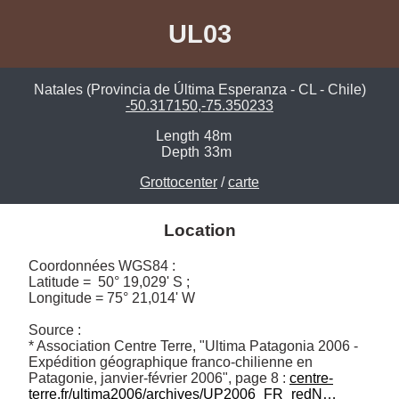
UL03
Natales (Provincia de Última Esperanza - CL - Chile)
-50.317150,-75.350233
Length
48m
Depth
33m
Grottocenter
/
carte
Location
Coordonnées WGS84 : 

Latitude =  50° 19,029' S ; 

Longitude = 75° 21,014' W

Source :

* Association Centre Terre, "Ultima Patagonia 2006 - 
Expédition géographique franco-chilienne en 
Patagonie, janvier-février 2006", page 8 : 
centre-
terre.fr/ultima2006/archives/UP2006_FR_redN…