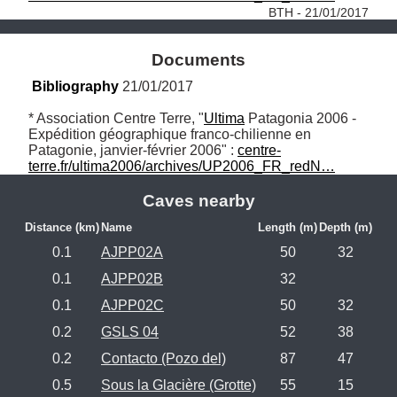
BTH - 21/01/2017
Documents
Bibliography
 21/01/2017
* Association Centre Terre, "
Ultima
 Patagonia 2006 - 
Expédition géographique franco-chilienne en 
Patagonie, janvier-février 2006" : 
centre-
terre.fr/ultima2006/archives/UP2006_FR_redN…
Caves nearby
Distance (km)
Name
Length (m)
Depth (m)
0.1
AJPP02A
50
32
0.1
AJPP02B
32
0.1
AJPP02C
50
32
0.2
GSLS 04
52
38
0.2
Contacto (Pozo del)
87
47
0.5
Sous la Glacière (Grotte)
55
15