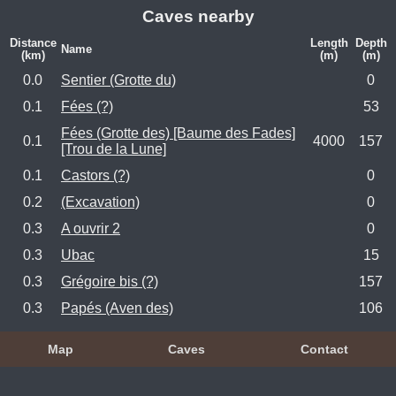
Caves nearby
Distance
Length
Depth
Name
(km)
(m)
(m)
0.0
Sentier (Grotte du)
0
0.1
Fées (?)
53
Fées (Grotte des) [Baume des Fades]
0.1
4000
157
[Trou de la Lune]
0.1
Castors (?)
0
0.2
(Excavation)
0
0.3
A ouvrir 2
0
0.3
Ubac
15
0.3
Grégoire bis (?)
157
0.3
Papés (Aven des)
106
Map
Caves
Contact