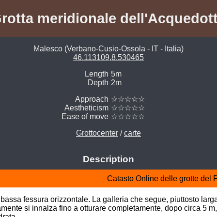
rotta meridionale dell'Acquedot
Malesco (Verbano-Cusio-Ossola - IT - Italia)
46.113109,8.530465
Length
5m
Depth
2m
Approach
☆☆☆☆☆
Aestheticism
☆☆☆☆☆
Ease of move
☆☆☆☆☆
Grottocenter
/
carte
Description
Catasto Online delle grotte del
e bassa fessura orizzontale. La galleria che segue, piuttosto lar
nte si innalza fino a otturare completamente, dopo circa 5 m, la
rata.
