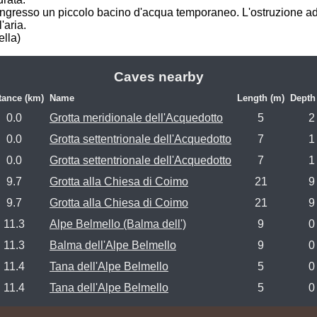
'ingresso un piccolo bacino d'acqua temporaneo. L'ostruzione ad
ria. 

ella)
Caves nearby
tance (km)
Name
Length (m)
Depth
0.0
Grotta meridionale dell'Acquedotto
5
2
0.0
Grotta settentrionale dell'Acquedotto
7
1
0.0
Grotta settentrionale dell'Acquedotto
7
1
9.7
Grotta alla Chiesa di Coimo
21
9
9.7
Grotta alla Chiesa di Coimo
21
9
11.3
Alpe Belmello (Balma dell')
9
0
11.3
Balma dell'Alpe Belmello
9
0
11.4
Tana dell'Alpe Belmello
5
0
11.4
Tana dell'Alpe Belmello
5
0