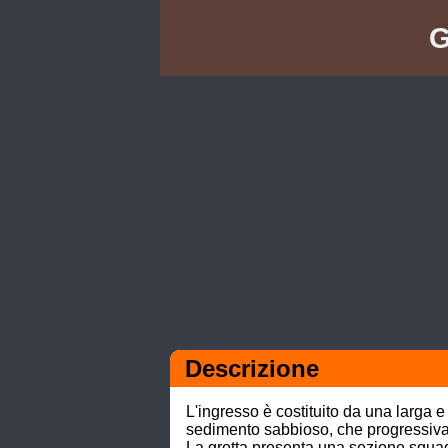
G
Descrizione
L'ingresso è costituito da una larga 
sedimento sabbioso, che progressivame
La grotta presenta una sezione squad