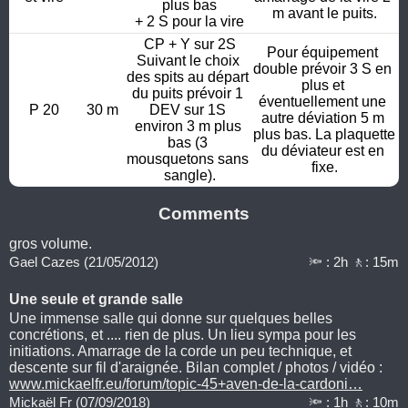
plus bas

m avant le puits.
+ 2 S pour la vire
CP + Y sur 2S

Pour équipement 
Suivant le choix 
double prévoir 3 S en 
des spits au départ 
plus et 
du puits prévoir 1 
éventuellement une 
P 20
30 m
DEV sur 1S 
autre déviation 5 m 
environ 3 m plus 
plus bas. La plaquette 
bas (3 
du déviateur est en 
mousquetons sans 
fixe.
sangle).
Comments
gros volume.
Gael Cazes (21/05/2012)
🔦 : 2h 🚶: 15m
Une seule et grande salle
Une immense salle qui donne sur quelques belles
concrétions, et .... rien de plus. Un lieu sympa pour les
initiations. Amarrage de la corde un peu technique, et
descente sur fil d'araignée. Bilan complet / photos / vidéo :
www.mickaelfr.eu/forum/topic-45+aven-de-la-cardoni…
Mickaël Fr (07/09/2018)
🔦 : 1h 🚶: 10m