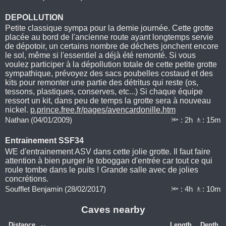
DEPOLLUTION
Petite classique sympa pour la demie journée. Cette grotte
placée au bord de l'ancienne route ayant longtemps servie
de dépotoir, un certains nombre de déchets jonchent encore
le sol, même si l'essentiel a déjà été remonté. Si vous
voulez participer à la dépollution totale de cette petite grotte
sympathique, prévoyez des sacs poubelles costaud et des
kits pour remonter une partie des détritus qui reste (os,
tessons, plastiques, conserves, etc...) Si chaque équipe
ressort un kit, dans peu de temps la grotte sera à nouveau
nickel.
p.prince.free.fr/pages/avencardonille.htm
Nathan (04/01/2009)
🔦 : 2h 🚶: 15m
Entrainement SSF34
WE d'entrainement ASV dans cette jolie grotte. Il faut faire
attention à bien purger le toboggan d'entrée car tout ce qui
roule tombe dans le puits ! Grande salle avec de jolies
concrétions.
Soufflet Benjamin (28/02/2017)
🔦 : 4h 🚶: 10m
Caves nearby
Distance
Length
Depth