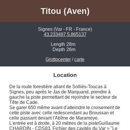
Titou (Aven)
Signes (Var - FR - France)
43.233497,5.865137
Length
28m
Depth
26m
Grottocenter
/
carte
Location
De la route forestière allant de Solliès-Toucas à 
Signes, peu après le Jas de Marquand, prendre à 
gauche la piste permettant de rejoindre le secteur de 
Tête de Cade. 

Se garer 650 même avant d'atteindre le croisement de 
cette piste avec celle redescendant au Broussan et 
celle passant devant l'Abîme de Maramoye. 

L'entrée est à droite, à 20 mètres de la pisteGuillaume 
CHARDIN - CDS83, Fichier des cavités du Var > "Le 