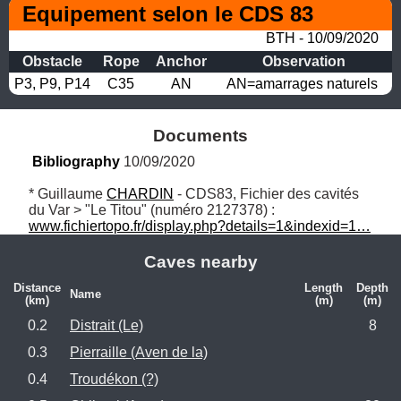
Equipement selon le CDS 83
BTH - 10/09/2020
Obstacle
Rope
Anchor
Observation
P3, P9, P14
C35
AN
AN=amarrages naturels
Documents
Bibliography
 10/09/2020
* Guillaume 
CHARDIN
 - CDS83, Fichier des cavités 
du Var > "Le Titou" (numéro 2127378) : 
www.fichiertopo.fr/display.php?details=1&indexid=1…
Caves nearby
Distance
Length
Depth
Name
(km)
(m)
(m)
0.2
Distrait (Le)
8
0.3
Pierraille (Aven de la)
0.4
Troudékon (?)