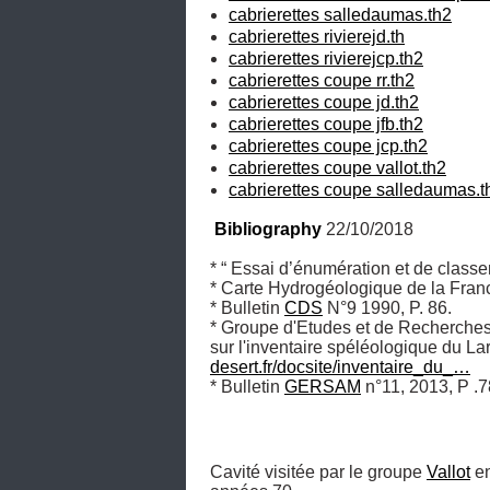
cabrierettes salledaumas.th2
cabrierettes rivierejd.th
cabrierettes rivierejcp.th2
cabrierettes coupe rr.th2
cabrierettes coupe jd.th2
cabrierettes coupe jfb.th2
cabrierettes coupe jcp.th2
cabrierettes coupe vallot.th2
cabrierettes coupe salledaumas.t
Bibliography
 22/10/2018
* “ Essai d’énumération et de class
* Carte Hydrogéologique de la Fran
* Bulletin 
CDS
 N°9 1990, P. 86.

* Groupe d'Etudes et de Recherches
sur l'inventaire spéléologique du L
desert.fr/docsite/inventaire_du_…
* Bulletin 
GERSAM
 n°11, 2013, P .
Cavité visitée par le groupe 
Vallot
 e