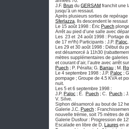
années 70.

J.F. 
Brun
 du 
GERSAM
 franchit une 
jusqu’à un ressaut.

Après plusieurs sorties de repérage d
Sferlazza
. Ils descendent le ressaut 
Le 15 août 1998 : Éric 
Puech
 plonge
Arrêt au pied d’une salle avec départ
Les  23 et  24 août 1998 : Portage 
de 17 m³/h) Participants : J.P. 
Paloc
,
Les 29 et 30 août 1998 : Début du p
est désamorcé à 11h30 (rabattement 
mètres supplémentaires de galeries 
et courant d’air, l’autre avec arrêt s
Puech
 ; P. Péralta; G. 
Barrau
 ; M. 
Ro
Le 4 septembre 1998 : J.P. 
Paloc
 ; G
pompage ; Groupe de 4.5 KVA et pom
nuit. 

Les 5 et 6 septembre 1998 : 

J.P. 
Paloc
 ; É.  
Puech
 ; C.  
Puech
 ; 
V. Silve.

Siphon désamorcé au bout de 12 heu
Galerie J.C. 
Puech
 : Franchissement
nouvelle trémie, soit 75 mètres de d
Galerie Dusfour : Progression de 125
Escalade en libre de D. 
Laures
 en a