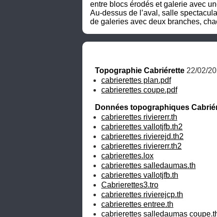
entre blocs érodés et galerie avec un
Au-dessus de l’aval, salle spectacul
de galeries avec deux branches, chac
Topographie Cabriérette
 22/02/2
cabrierettes plan.pdf
cabrierettes coupe.pdf
Données topographiques Cabriér
cabrierettes riviererr.th
cabrierettes vallotjfb.th2
cabrierettes rivierejd.th2
cabrierettes riviererr.th2
cabrierettes.lox
cabrierettes salledaumas.th
cabrierettes vallotjfb.th
Cabrierettes3.tro
cabrierettes rivierejcp.th
cabrierettes entree.th
cabrierettes salledaumas coupe.t