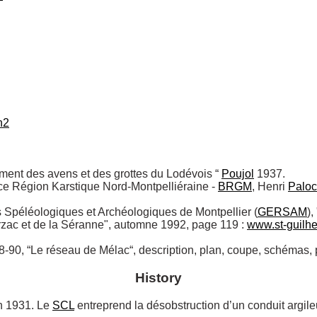
h2
ement des avens et des grottes du Lodévois “ 
Poujol
 1937. 

ce Région Karstique Nord-Montpelliéraine - 
BRGM
, Henri 
Paloc
 Spéléologiques et Archéologiques de Montpellier (
GERSAM
)
arzac et de la Séranne", automne 1992, page 119 : 
www.st-guilhe
78-90, “Le réseau de Mélac“, description, plan, coupe, schémas, 
History
n 1931. Le 
SCL
 entreprend la désobstruction d’un conduit argile