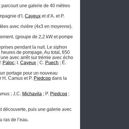
 parcourt une galerie de 40 mètres 
ompagnie d’I. 
Cayeux
 et d’A. et P. 
dées avec rivière (4x3 en moyenne). 
ttement. (groupe de 2,2 kW et pompe 
rises pendant la nuit. Le siphon 
 heures de pompage. Au total, 650 
une avec arrêt sur trémie avec écho 
. 
Paloc
; I. 
Cayeux
 ; C. 
Puech
 ; É. 
  un portage pour un nouveau 
 H. Camus et P. 
Piedcoq
 dans la 
amus ; J.C. 
Michavila
 ; P. 
Piedcoq
 ; 
t découverte, puis une galerie avec 
 ras de l’eau.
