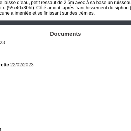
e laisse d’eau, petit ressaut de 2,5m avec à sa base un ruisseau 
aire (55x40x30ht). Côté amont, après franchissement du siphon (
une alimentée et se finissant sur des trémies.
Documents
023
ette
 22/02/2023
h