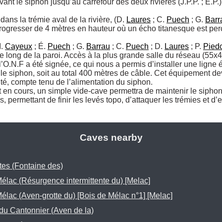
nt le siphon jusqu’au carrefour des deux rivières (J.P.P. ; É.P.).
ans la trémie aval de la rivière, (D. 
Laures
 ; C. 
Puech
 ; G. 
Barr
ogresser de 4 mètres en hauteur où un écho titanesque est perç
I. 
Cayeux
 ; É. 
Puech
 ; G. 
Barrau
 ; C. 
Puech
 ; D. 
Laures
 ; P. 
Pied
 long de la paroi. Accès à la plus grande salle du réseau (55x4
O.N.F a été signée, ce qui nous a permis d’installer une ligne 
le siphon, soit au total 400 mètres de câble. Cet équipement deva
ité, compte tenu de l’alimentation du siphon. 

 en cours, un simple vide-cave permettra de maintenir le sipho
s, permettant de finir les levés topo, d’attaquer les trémies et d
Caves nearby
tes (Fontaine des)
élac (Résurgence intermittente du) [Melac]
élac (Aven-grotte du) [Bois de Mélac n°1] [Melac]
du Cantonnier (Aven de la)