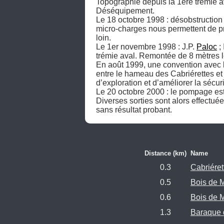
Topographie depuis la 1ère trémie ava
Déséquipement.

Le 18 octobre 1998 : désobstruction d
micro-charges nous permettent de pr
loin. 

Le 1er novembre 1998 : J.P. 
Paloc
 ; 
trémie aval. Remontée de 8 mètres le
En août 1999, une convention avec l’
entre le hameau des Cabriérettes et 
d’exploration et d’améliorer la sécur
Le 20 octobre 2000 : le pompage est
Diverses sorties sont alors effectuée
sans résultat probant. 
Distance (km)
Name
0.3
Cabriéret
0.5
Bois de M
0.6
Bois de M
1.3
Baraque 