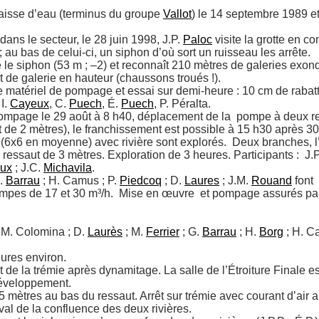
laisse d’eau (terminus du groupe 
Vallot
) le 14 septembre 1989 et
ans le secteur, le 28 juin 1998, J.P. 
Paloc
 visite la grotte en c
; au bas de celui-ci, un siphon d’où sort un ruisseau les arrête.

 le siphon (53 m ; –2) et reconnaît 210 mètres de galeries exon
 de galerie en hauteur (chaussons troués !).

de matériel de pompage et essai sur demi-heure : 10 cm de raba
 I. 
Cayeux
, C. 
Puech
, É. 
Puech
, P. Péralta.

ompage le 29 août à 8 h40, déplacement de la  pompe à deux rep
de 2 mètres), le franchissement est possible à 15 h30 après 30
(6x6 en moyenne) avec rivière sont explorés.  Deux branches, l’
ur ressaut de 3 mètres. Exploration de 3 heures. Participants :  J.P
ux
 ; J.C. 
Michavila
. 

. 
Barrau
 ; H. Camus ; P. 
Piedcoq
 ; D. 
Laures
 ; J.M. 
Rouand
 font
pes de 17 et 30 m³/h.  Mise en œuvre  et pompage assurés par
J.M. Colomina ; D. 
Laurès
 ; M. 
Ferrier
 ; G. 
Barrau
 ; H. 
Borg
 ; H. C
res environ.

 de la trémie après dynamitage. La salle de l’Étroiture Finale es
éveloppement. 

 mètres au bas du ressaut. Arrêt sur trémie avec courant d’air au
val de la confluence des deux rivières. 
