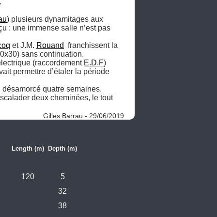


au
) plusieurs dynamitages aux 
u : une immense salle n’est pas 
coq
 et J.M. 
Rouand
  franchissent la 
0x30) sans continuation.

électrique (raccordement 
E.D.F
) 
it permettre d’étaler la période 
n désamorcé quatre semaines. 
’escalader deux cheminées, le tout 
Gilles Barrau - 29/06/2019
Length (m)
Depth (m)
120
5
32
38