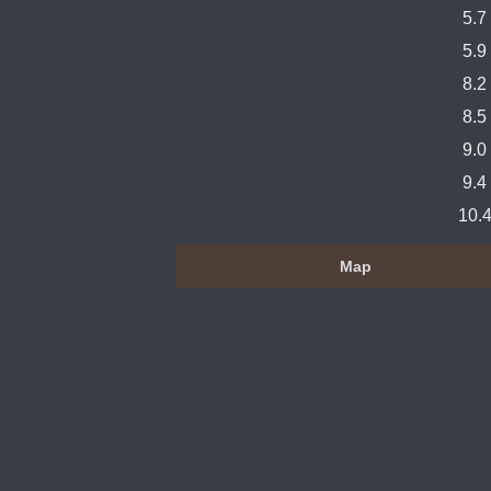
5.7
5.9
8.2
8.5
9.0
9.4
10.
Map