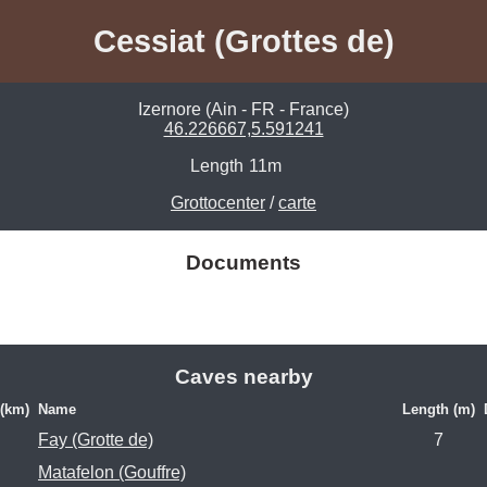
Cessiat (Grottes de)
Izernore (Ain - FR - France)
46.226667,5.591241
Length
11m
Grottocenter
/
carte
Documents
Caves nearby
 (km)
Name
Length (m)
Fay (Grotte de)
7
Matafelon (Gouffre)