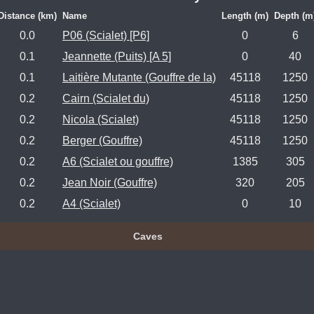
Distance (km)
Name
Length (m)
Depth (m
0.0
P06 (Scialet) [P6]
0
6
0.1
Jeannette (Puits) [A 5]
0
40
0.1
Laitière Mutante (Gouffre de la)
45118
1250
0.2
Cairn (Scialet du)
45118
1250
0.2
Nicola (Scialet)
45118
1250
0.2
Berger (Gouffre)
45118
1250
0.2
A6 (Scialet ou gouffre)
1385
305
0.2
Jean Noir (Gouffre)
320
205
0.2
A4 (Scialet)
0
10
Caves