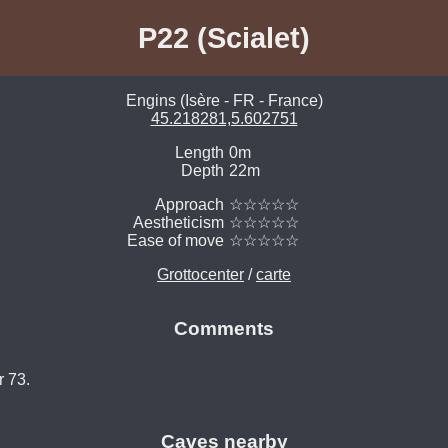
P22 (Scialet)
Engins (Isère - FR - France)
45.218281,5.602751
Length
0m
Depth
22m
Approach
☆☆☆☆☆
Aestheticism
☆☆☆☆☆
Ease of move
☆☆☆☆☆
Grottocenter
/
carte
Comments
r 73.
Caves nearby