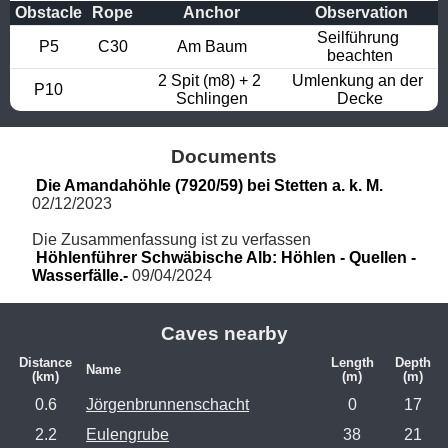
Obstacle
Rope
Anchor
Observation
Seilführung 
P5
C30
Am Baum
beachten
2 Spit (m8) + 2 
Umlenkung an der 
P10
Schlingen
Decke
Documents
Die Amandahöhle (7920/59) bei Stetten a. k. M. 
02/12/2023
Die Zusammenfassung ist zu verfassen
Höhlenführer Schwäbische Alb: Höhlen - Quellen - 
Wasserfälle.-
 09/04/2024
Caves nearby
Distance
Length
Depth
Name
(km)
(m)
(m)
0.6
Jörgenbrunnenschacht
0
17
2.2
Eulengrube
38
21