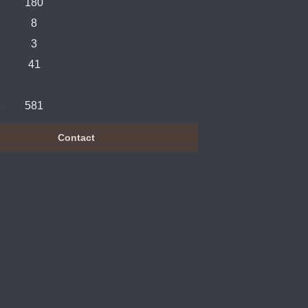
180
8
3
41
2
581
Contact