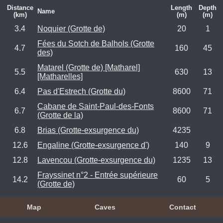
Distance
Length
Depth
Name
(km)
(m)
(m)
3.4
Noquier (Grotte de)
20
1
Fées du Sotch de Balhols (Grotte
4.7
160
45
des)
Matarel (Grotte de) [Matharel]
5.5
630
13
[Matharelles]
6.4
Pas d'Estrech (Grotte du)
8600
71
Cabane de Saint-Paul-des-Fonts
6.7
8600
71
(Grotte de la)
6.8
Brias (Grotte-exsurgence du)
4235
12.6
Engaline (Grotte-exsurgence d')
140
9
12.8
Lavencou (Grotte-exsurgence du)
1235
13
Frayssinet n°2 - Entrée supérieure
14.2
60
5
(Grotte de)
Map
Caves
Contact