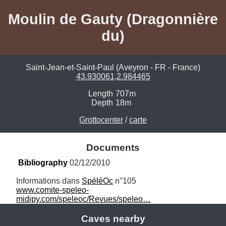
Moulin de Gauty (Dragonnière
du)
Saint-Jean-et-Saint-Paul (Aveyron - FR - France)
43.930061,2.984465
Length
707m
Depth
18m
Grottocenter
/
carte
Documents
Bibliography
 02/12/2010
Informations dans 
SpéléOc
www.comite-speleo-
midipy.com/speleoc/Revues/speleo…
Caves nearby