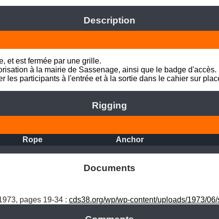
Description
e, et est fermée par une grille. 

orisation à la mairie de Sassenage, ainsi que le badge d'accès.

 les participants à l'entrée et à la sortie dans le cahier sur plac
Rigging
Rope
Anchor
Documents
 1973, pages 19-34 : 
cds38.org/wp/wp-content/uploads/1973/06/