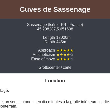
Cuves de Sassenage
Sassenage (Isère - FR - France)
45.208287,5.651608
Length
12000m
Depth
443m
Approach
★★★★★
Aestheticism
★★★★
☆
Ease of move
★★★★
☆
Grottocenter
/
carte
Location
llage. 
 un sentier conduit en dix minutes à la grotte inférieure, sortie
outerrain. 