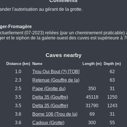
Comments
der l'autorisation au gérant de la grotte.
rger-Fromagère
tuellement (07-2023) reliées (par un cheminement praticable)
ger et le siphon de la galerie ouest des cuves est supérieure à 
Caves nearby
Distance (km)
Name
Length (m)
Depth (m)
1.0
Trou Qui Bout (?) [TQB]
62
2.3
Retenue (Gouffre de la)
63
2.5
Pape (Grotte du)
350
31
3.5
Delta 35 (Gouffre)
45118
1250
3.5
Delta 35 (Gouffre)
31790
1243
3.6
Borne 106 (Trou de la)
69
31
3.6
Cadoux (Grotte)
300
55