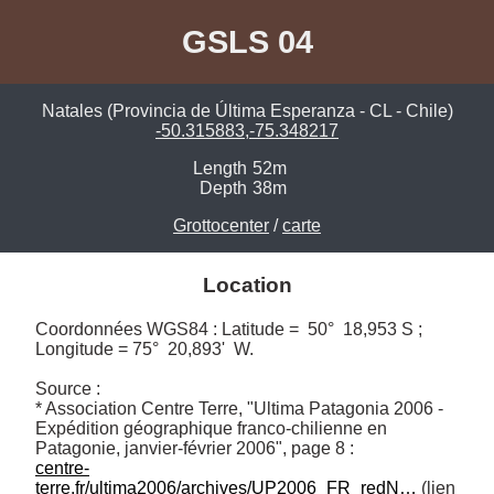
GSLS 04
Natales (Provincia de Última Esperanza - CL - Chile)
-50.315883,-75.348217
Length
52m
Depth
38m
Grottocenter
/
carte
Location
Coordonnées WGS84 : Latitude =  50°  18,953 S ; 
Longitude = 75°  20,893'  W.

Source :

* Association Centre Terre, "Ultima Patagonia 2006 - 
Expédition géographique franco-chilienne en 
centre-
terre.fr/ultima2006/archives/UP2006_FR_redN…
 (lien 