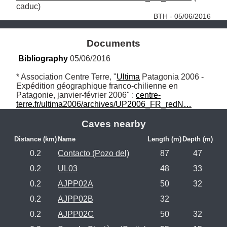
caduc) 
BTH - 05/06/2016
Documents
Bibliography
 05/06/2016
* Association Centre Terre, "
Ultima
 Patagonia 2006 - 
Expédition géographique franco-chilienne en 
Patagonie, janvier-février 2006" : 
centre-
terre.fr/ultima2006/archives/UP2006_FR_redN…
Caves nearby
Distance (km)
Name
Length (m)
Depth (m)
0.2
Contacto (Pozo del)
87
47
0.2
UL03
48
33
0.2
AJPP02A
50
32
0.2
AJPP02B
32
0.2
AJPP02C
50
32