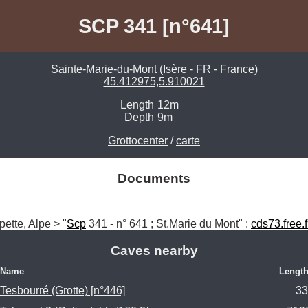
SCP 341 [n°641]
Sainte-Marie-du-Mont (Isère - FR - France)
45.412975,5.910021
Length
12m
Depth
9m
Grottocenter
/
carte
Documents
pette, Alpe > "
Scp
 341 - n° 641 ; St.Marie du Mont" : 
cds73.free.f
Caves nearby
Name
Length
Tesbourré (Grotte) [n°446]
33