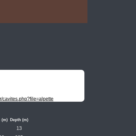
r/cavites.php?file=alpette
 (m)
Depth (m)
13