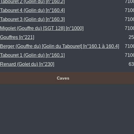
Tabouret 2 (Golin du) [n°160.2]
710
Tabouret 4 (Golin du) [n°160.4]
710
Tabouret 3 (Golin du) [n°160.3]
710
Migolet (Gouffre du) [SGT 128] [n°1000]
710
Gouffres [n°221]
25
Berger (Gouffre du) [Golin du Tabouret] [n°160.1 à 160.4]
710
Tabouret 1 (Golin du) [n°160.1]
710
Renard (Golet du) [n°230]
63
Caves