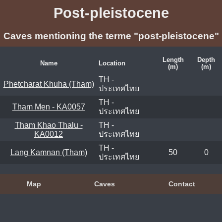
Post-pleistocene
Caves mentioning the terme "post-pleistocene"
Length
Depth
Name
Location
(m)
(m)
TH -
Phetcharat Khuha (Tham)
ประเทศไทย
TH -
Tham Men - KA0057
ประเทศไทย
Tham Khao Thalu -
TH -
KA0012
ประเทศไทย
TH -
Lang Kamnan (Tham)
50
0
ประเทศไทย
Map
Caves
Contact