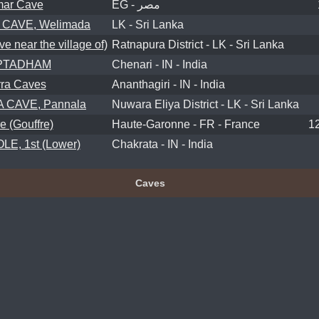
ar Cave
EG - مصر
 CAVE, Welimada
LK - Sri Lanka
 near the village of)
Ratnapura District - LK - Sri Lanka
PTADHAM
Chenari - IN - India
ra Caves
Ananthagiri - IN - India
 CAVE, Pannala
Nuwara Eliya District - LK - Sri Lanka
e (Gouffre)
Haute-Garonne - FR - France
1
E, 1st (Lower)
Chakrata - IN - India
Caves