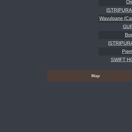
Om
ISTRIPURA
Wavulpane (Cave
GU
Bor
ISTRIPURA
Pierr
SWIFT HOL
Map