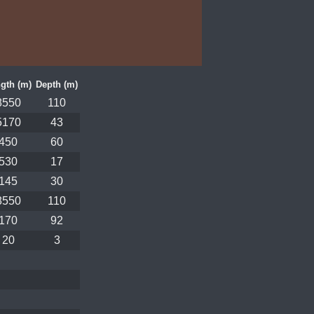
gth (m)
Depth (m)
8550
110
5170
43
450
60
530
17
145
30
8550
110
170
92
20
3