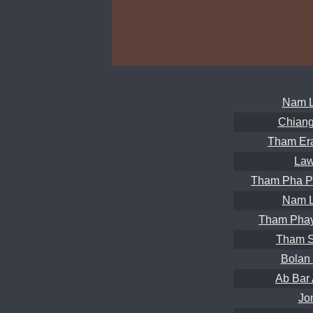
Nam L
Chiang
Tham Er
Law
Tham Pha P
Nam L
Tham Phay
Tham S
Bolan
Ab Bar
Jon