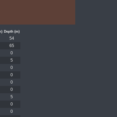
m)
Depth (m)
54
65
0
5
0
0
0
0
5
0
0