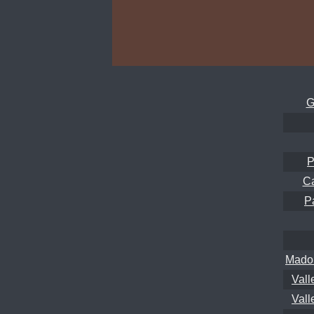
G
P
Ca
P
Madon
Vall
Vall