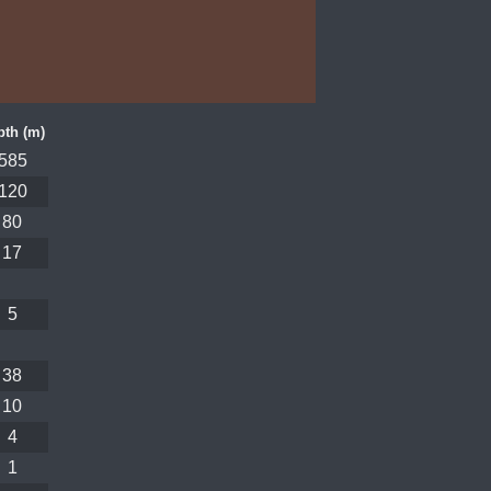
pth (m)
585
120
80
17
5
38
10
4
1