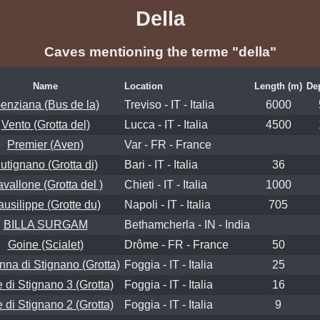
Della
Caves mentioning the terme "della"
Name
Location
Length (m)
De
enziana (Bus de la)
Treviso - IT - Italia
6000
Vento (Grotta del)
Lucca - IT - Italia
4500
Premier (Aven)
Var - FR - France
utignano (Grotta di)
Bari - IT - Italia
36
vallone (Grotta del )
Chieti - IT - Italia
1000
ausilippe (Grotte du)
Napoli - IT - Italia
705
BILLA SURGAM
Bethamcherla - IN - India
Goine (Scialet)
Drôme - FR - France
50
na di Stignano (Grotta)
Foggia - IT - Italia
25
e di Stignano 3 (Grotta)
Foggia - IT - Italia
16
e di Stignano 2 (Grotta)
Foggia - IT - Italia
9