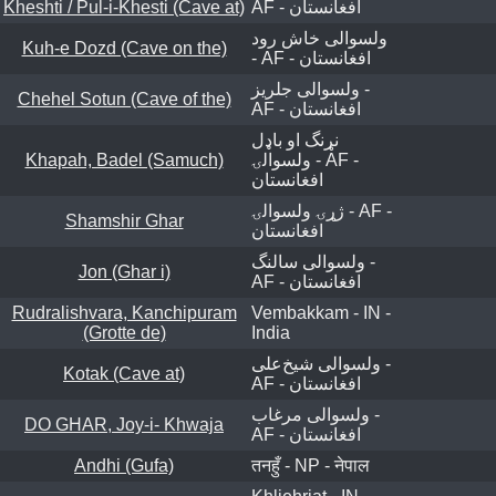
Kheshti / Pul-i-Khesti (Cave at)
AF - افغانستان
ولسوالی خاش رود
Kuh-e Dozd (Cave on the)
- AF - افغانستان
ولسوالی جلریز -
Chehel Sotun (Cave of the)
AF - افغانستان
نړنگ او باډل
Khapah, Badel (Samuch)
ولسوالۍ - AF -
افغانستان
ژړۍ ولسوالۍ - AF -
Shamshir Ghar
افغانستان
ولسوالی سالنگ -
Jon (Ghar i)
AF - افغانستان
Rudralishvara, Kanchipuram
Vembakkam - IN -
(Grotte de)
India
ولسوالی شیخ‌علی -
Kotak (Cave at)
AF - افغانستان
ولسوالی مرغاب -
DO GHAR, Joy-i- Khwaja
AF - افغانستان
Andhi (Gufa)
तनहुँ - NP - नेपाल