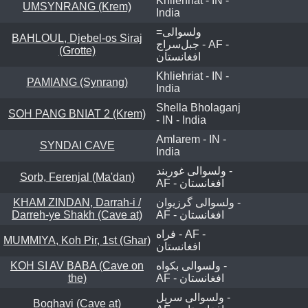
Khliehriat - IN -
UMSYNRANG (Krem)
India
=ولسوالی
BAHLOUL, Djebel-os Siraj
جبل‌سراج - AF -
(Grotte)
افغانستان
Khliehriat - IN -
PAMIANG (Synrang)
India
Shella Bholaganj
SOH PANG BNIAT 2 (Krem)
- IN - India
Amlarem - IN -
SYNDAI CAVE
India
ولسوالی غوربند -
Sorb, Ferenjal (Ma'dan)
AF - افغانستان
KHAM ZINDAN, Darrah-i /
ولسوالی گرزیوان -
Darreh-ye Shakh (Cave at)
AF - افغانستان
فراه - AF -
MUMMIYA, Koh Pir, 1st (Ghar)
افغانستان
KOH SI AV BABA (Cave on
ولسوالی بکواه -
the)
AF - افغانستان
ولسوالی سرپل -
Boghavi (Cave at)