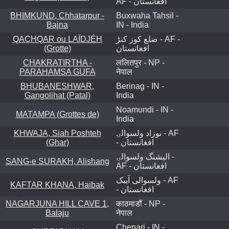
AF - افغانستان
BHIMKUND, Chhatarpur -
Buxwaha Tahsil -
Bajna
IN - India
QACHQAR ou LAÏDJÉH
ضلع کوز کنڑ - AF -
(Grotte)
افغانستان
CHAKRATIRTHA -
ललितपुर - NP -
PARAHAMSA GUFA
नेपाल
BHUBANESHWAR,
Berinag - IN -
Gangolihat (Patal)
India
Noamundi - IN -
MATAMPA (Grottes de)
India
KHWAJA, Siah Poshteh
نوزاد ولسوالۍ - AF
(Ghar)
- افغانستان
اليشنگ ولسوالۍ -
SANG-e SURAKH, Alishang
AF - افغانستان
ولسوالی آیبک - AF
KAFTAR KHANA, Haibak
- افغانستان
NAGARJUNA HILL CAVE 1,
काठमाडौं - NP -
Balaju
नेपाल
Chenari - IN -