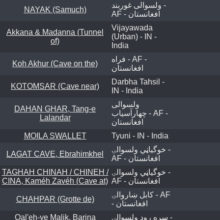
ولسوالی غوربند -
NAYAK (Samuch)
AF - افغانستان
Vijayawada
Akkana & Madanna (Tunnel
(Urban) - IN -
of)
India
فراه - AF -
Koh Akhur (Cave on the)
افغانستان
Darbha Tahsil -
KOTOMSAR (Cave near)
IN - India
ولسوالی
DAHAN GHAR, Tang-e
چهارآسیاب - AF -
Lalandar
افغانستان
MOILA SWALLET
Tyuni - IN - India
خوگياڼي ولسوالۍ -
LAGAT CAVE, Ebrahimkhel
AF - افغانستان
TAGHAH CHINAH / CHINEH /
خوگياڼي ولسوالۍ -
CINA, Kaméh Zavéh (Cave at)
AF - افغانستان
کابل ښاروالۍ - AF
CHAHPAR (Grotte de)
- افغانستان
Qal'eh-ye Malik, Barina
سره رود ولسوالۍ -