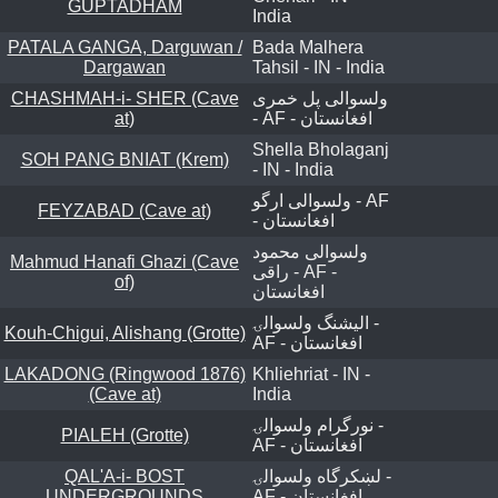
GUPTADHAM
India
PATALA GANGA, Darguwan /
Bada Malhera
Dargawan
Tahsil - IN - India
CHASHMAH-i- SHER (Cave
ولسوالی پل خمری
at)
- AF - افغانستان
Shella Bholaganj
SOH PANG BNIAT (Krem)
- IN - India
ولسوالی ارگو - AF
FEYZABAD (Cave at)
- افغانستان
ولسوالی محمود
Mahmud Hanafi Ghazi (Cave
راقی - AF -
of)
افغانستان
اليشنگ ولسوالۍ -
Kouh-Chigui, Alishang (Grotte)
AF - افغانستان
LAKADONG (Ringwood 1876)
Khliehriat - IN -
(Cave at)
India
نورگرام ولسوالۍ -
PIALEH (Grotte)
AF - افغانستان
QAL'A-i- BOST
لښکرگاه ولسوالۍ -
UNDERGROUNDS
AF - افغانستان