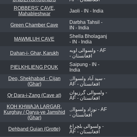
ROBBERS' CAVE,
Jaoli - IN - India
Mahableshwar
Darbha Tahsil -
Green Chamber Cave
IN - India
Shella Bholaganj
MAWMLUH CAVE
- IN - India
ولسوالی اوبه - AF
Dahan-i- Ghar, Karukh
- افغانستان
Saipung - IN -
PIELKHLIENG POUK
India
Deo, Shekhabad - Cijan
سيد آباد ولسوالۍ -
(Ghar)
AF - افغانستان
ولسوالی گرزیوان -
Qr Dara-i-Zang (Cave at)
AF - افغانستان
KOH KHWAJA LARGAR,
نوزاد ولسوالۍ - AF
Kurghay / Qarya-ye Jamshid
- افغانستان
(Ghar)
ولسوالی بلچراغ -
Dehband Guian (Grotte)
AF - افغانستان